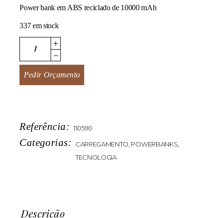
Power bank em ABS reciclado de 10000 mAh
337 em stock
Upcharge quantity
Pedir Orçamento
Referência:
110590
Categorias:
CARREGAMENTO
,
POWERBANKS
,
TECNOLOGIA
Descrição