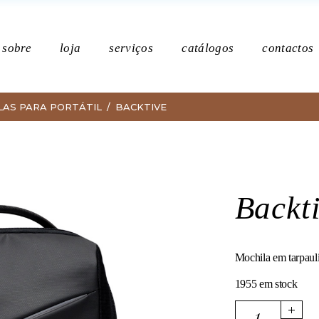
Po
sobre
loja
serviços
catálogos
contactos
LAS PARA PORTÁTIL
BACKTIVE
Política de p
Backt
Mochila em tarpauli
1955 em stock
Backtive quantity