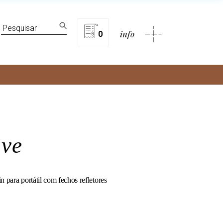
lítica de privacidade
Search
info
for:
0
rivacidade
ive
n para portátil com fechos refletores