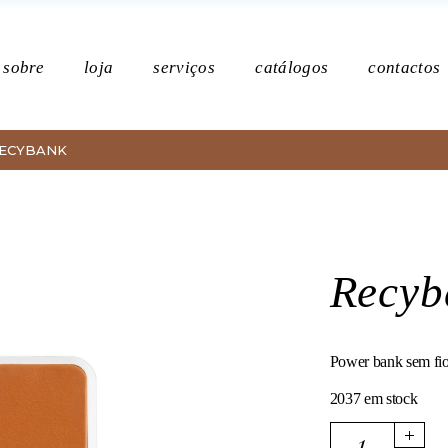
Po
sobre
loja
serviços
catálogos
contactos
ECYBANK
Política de p
Recyb
Power bank sem fi
2037 em stock
Recybank quantit