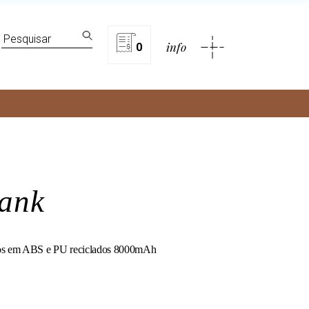
lítica de privacidade
Search
info
for:
0
rivacidade
ank
os em ABS e PU reciclados 8000mAh
y