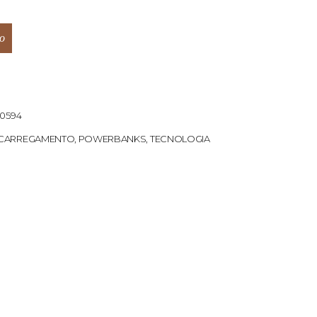
o
10594
CARREGAMENTO
,
POWERBANKS
,
TECNOLOGIA