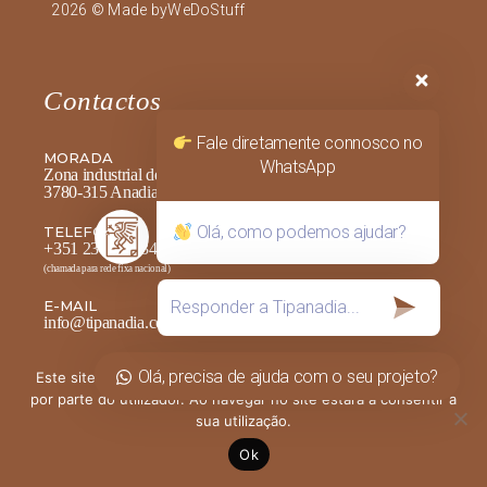
2026 © Made by
WeDoStuff
Contactos
Fale diretamente connosco no
MORADA
WhatsApp
Zona industrial de alféloas, 25
3780-315 Anadia
Olá, como podemos ajudar?
TELEFONE
+351 231 512 340
(chamada para rede fixa nacional)
E-MAIL
info@tipanadia.com
Olá, precisa de ajuda com o seu projeto?
Este site utiliza cookies para permitir uma melhor experiência
por parte do utilizador. Ao navegar no site estará a consentir a
sua utilização.
Pagamentos Seguros
Ok