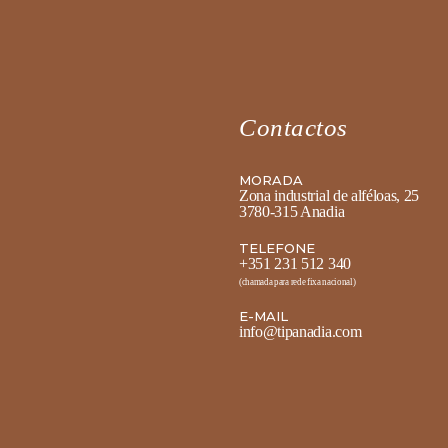
Contactos
MORADA
Zona industrial de alféloas, 25
3780-315 Anadia
TELEFONE
+351 231 512 340
(chamada para rede fixa nacional)
E-MAIL
info@tipanadia.com