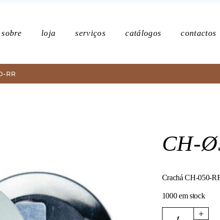
Po
sobre
loja
serviços
catálogos
contactos
0-RR
Política de p
CH-Ø
Crachá CH-050-RR
1000 em stock
CH-Ø50-RR quanti