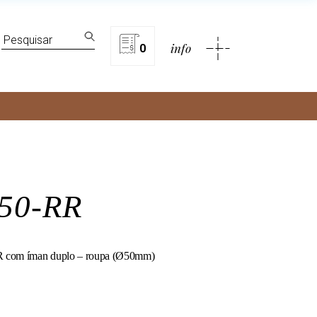
lítica de privacidade
Search
info
for:
0
rivacidade
50-RR
 com íman duplo – roupa (Ø50mm)
ty