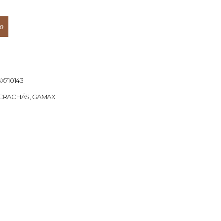
o
X710143
CRACHÁS
,
GAMAX