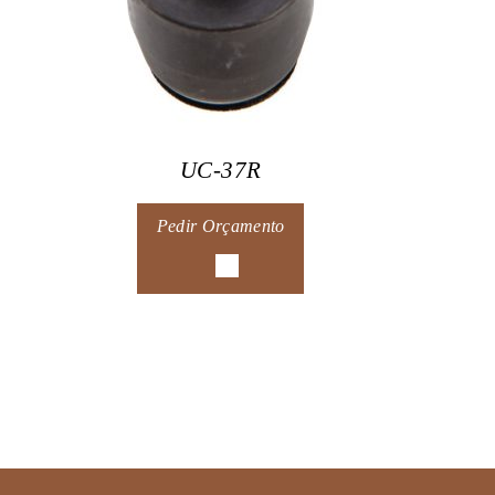
UC-37R
Pedir Orçamento