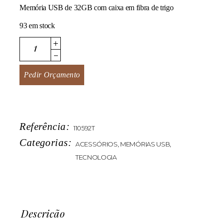
Memória USB de 32GB com caixa em fibra de trigo
93 em stock
USBoxy quantity
Pedir Orçamento
Referência:
110592T
Categorias:
ACESSÓRIOS
,
MEMÓRIAS USB
,
TECNOLOGIA
Descrição