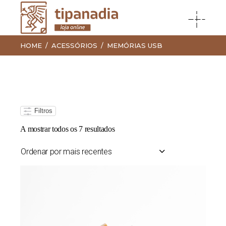
HOME
ACESSÓRIOS
MEMÓRIAS USB
Filtros
Ordenado
A mostrar todos os 7 resultados
por
mais
recentes
Ordenar por mais recentes