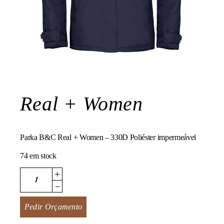
Real + Women
Parka B&C Real + Women – 330D Poliéster impermeável
74 em stock
Real + Women quantity
Pedir Orçamento