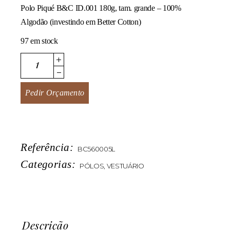
Polo Piqué B&C ID.001 180g, tam. grande – 100%
Algodão (investindo em Better Cotton)
97 em stock
ID.001 quantity
Pedir Orçamento
Referência:
BC560005L
Categorias:
PÓLOS
,
VESTUÁRIO
Descrição