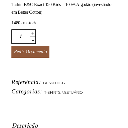
T-shirt B&C Exact 150 Kids – 100% Algodão (investindo
em Better Cotton)
1480 em stock
Exact 150 Kids quantity
Pedir Orçamento
Referência:
BC560002B
Categorias:
T-SHIRTS
,
VESTUÁRIO
Descrição