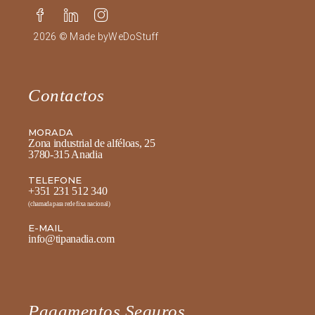
2026 © Made by
WeDoStuff
Contactos
MORADA
Zona industrial de alféloas, 25
3780-315 Anadia
TELEFONE
+351 231 512 340
(chamada para rede fixa nacional)
E-MAIL
info@tipanadia.com
Pagamentos Seguros