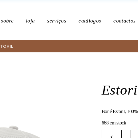
Po
sobre
loja
serviços
catálogos
contactos
TORIL
Política de p
Estori
Boné Estoril, 100% 
668 em stock
Estoril quantity