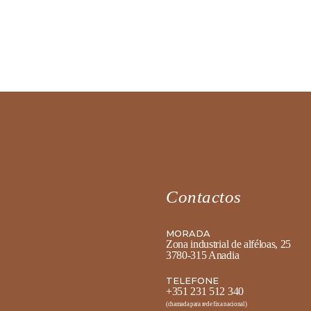
Contactos
MORADA
Zona industrial de alféloas, 25
3780-315 Anadia
TELEFONE
+351 231 512 340
(chamada para rede fixa nacional)