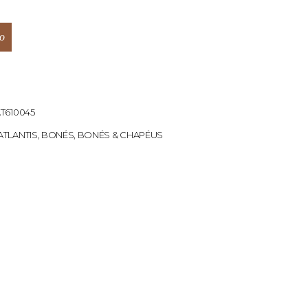
o
T610045
ATLANTIS
,
BONÉS
,
BONÉS & CHAPÉUS