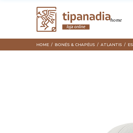
home
HOME
BONÉS & CHAPÉUS
ATLANTIS
ES