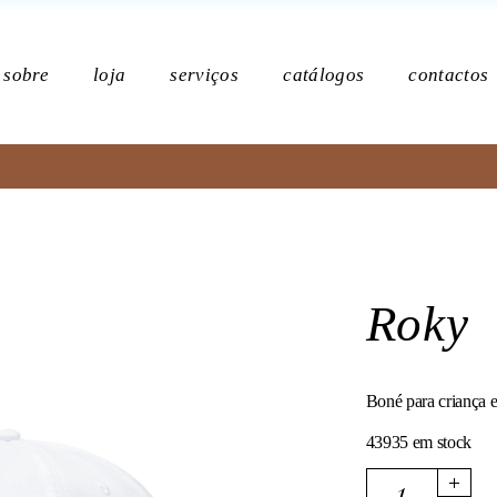
Po
sobre
loja
serviços
catálogos
contactos
Política de p
Roky
Boné para criança e
43935 em stock
Roky quantity