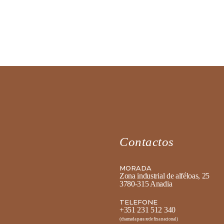
Contactos
MORADA
Zona industrial de alféloas, 25
3780-315 Anadia
TELEFONE
+351 231 512 340
(chamada para rede fixa nacional)