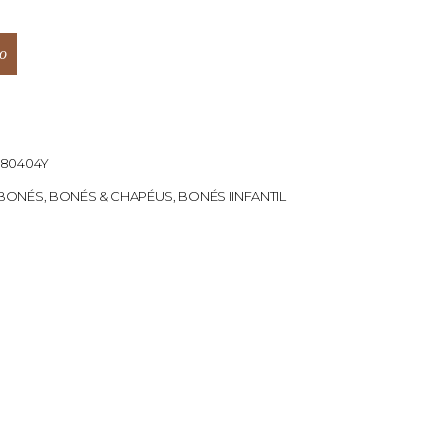
o
380404Y
BONÉS
,
BONÉS & CHAPÉUS
,
BONÉS IINFANTIL