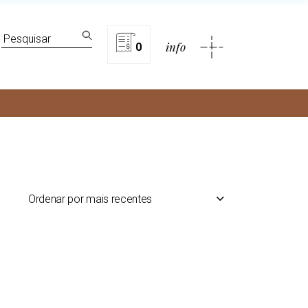
lítica de privacidade
Search
info
for:
0
rivacidade
Ordenar por mais recentes