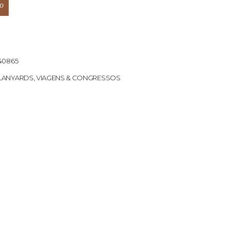
o
40865
LANYARDS
,
VIAGENS & CONGRESSOS