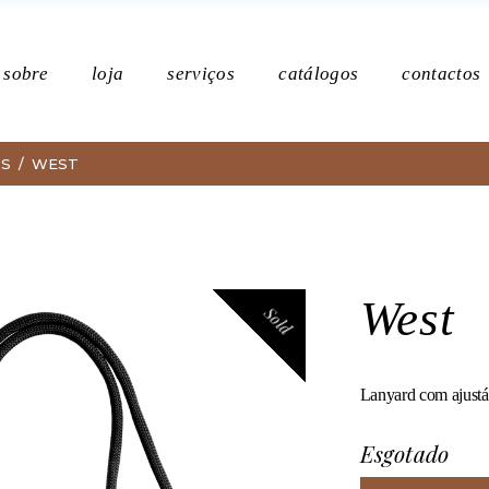
Po
sobre
loja
serviços
catálogos
contactos
DS
WEST
Política de p
West
Sold
Lanyard com ajust
Esgotado