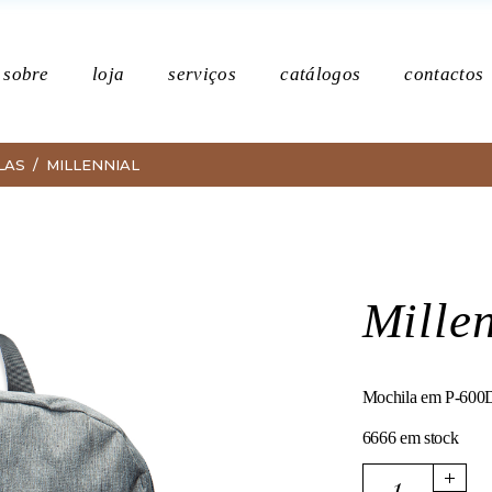
Po
sobre
loja
serviços
catálogos
contactos
LAS
MILLENNIAL
Política de p
Mille
Mochila em P-600D 
6666 em stock
Millennial quantity