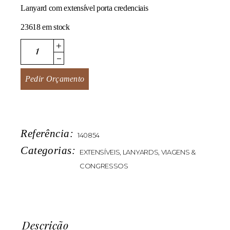
Lanyard com extensível porta credenciais
23618 em stock
Galy quantity
Pedir Orçamento
Referência:
140854
Categorias:
EXTENSÍVEIS
,
LANYARDS
,
VIAGENS &
CONGRESSOS
Descrição