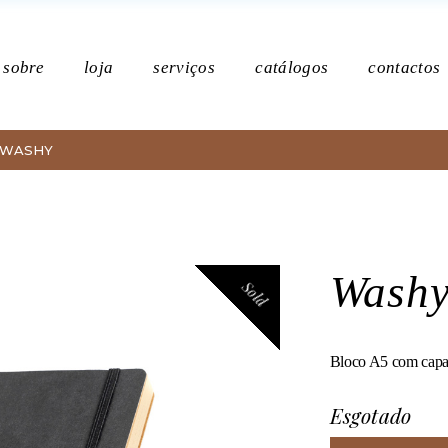
Po
sobre
loja
serviços
catálogos
contactos
WASHY
Política de p
Wash
Sold
Bloco A5 com capa e
Esgotado