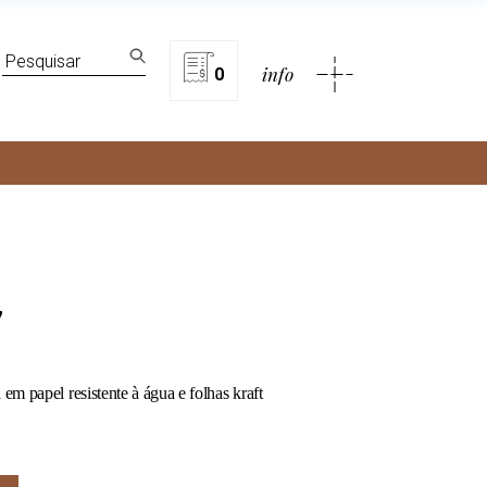
lítica de privacidade
Search
info
for:
0
rivacidade
y
m papel resistente à água e folhas kraft