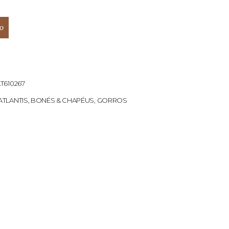
o
T610267
ATLANTIS
,
BONÉS & CHAPÉUS
,
GORROS