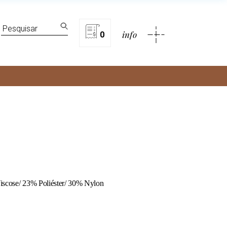
lítica de privacidade
Search
info
for:
0
rivacidade
iscose/ 23% Poliéster/ 30% Nylon