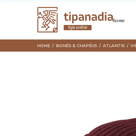
home
HOME
BONÉS & CHAPÉUS
ATLANTIS
VI