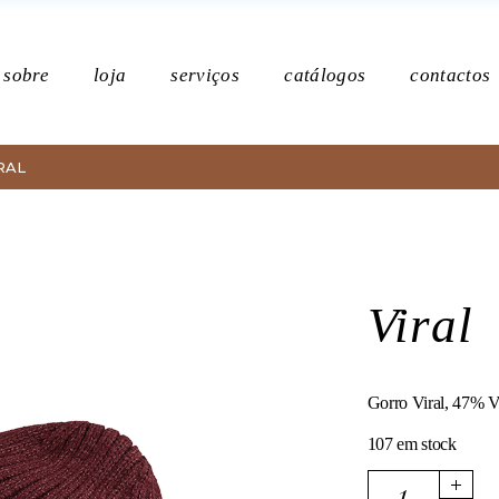
Po
sobre
loja
serviços
catálogos
contactos
RAL
Política de p
Viral
Gorro Viral, 47% V
107 em stock
Viral quantity