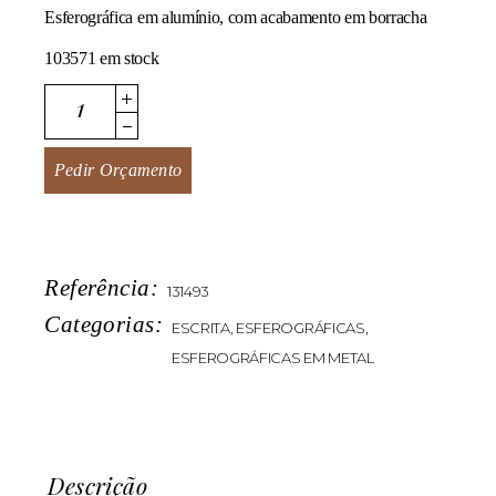
Esferográfica em alumínio, com acabamento em borracha
103571 em stock
Starer quantity
Pedir Orçamento
Referência:
131493
Categorias:
ESCRITA
,
ESFEROGRÁFICAS
,
ESFEROGRÁFICAS EM METAL
Descrição