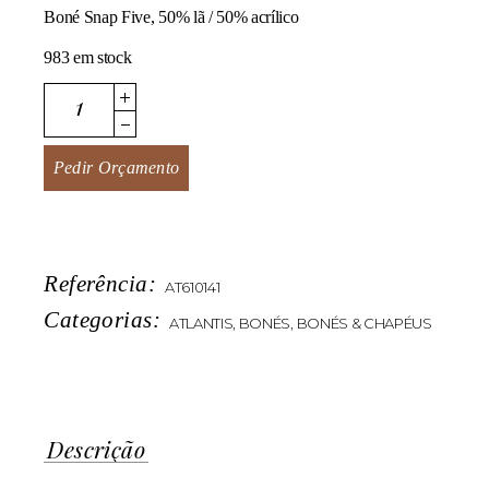
Boné Snap Five, 50% lã / 50% acrílico
983 em stock
Snap Five quantity
Pedir Orçamento
Referência:
AT610141
Categorias:
ATLANTIS
,
BONÉS
,
BONÉS & CHAPÉUS
Descrição