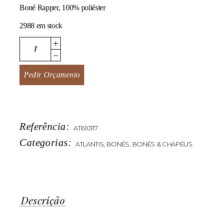
Boné Rapper, 100% poliéster
2988 em stock
Rapper quantity
Pedir Orçamento
Referência:
AT610117
Categorias:
ATLANTIS
,
BONÉS
,
BONÉS & CHAPÉUS
Descrição