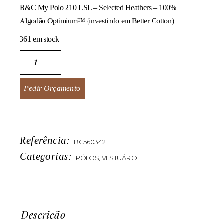
B&C My Polo 210 LSL – Selected Heathers – 100%
Algodão Optimium™ (investindo em Better Cotton)
361 em stock
My Polo 210 LSL quantity
Pedir Orçamento
Referência:
BC560342H
Categorias:
PÓLOS
,
VESTUÁRIO
Descrição