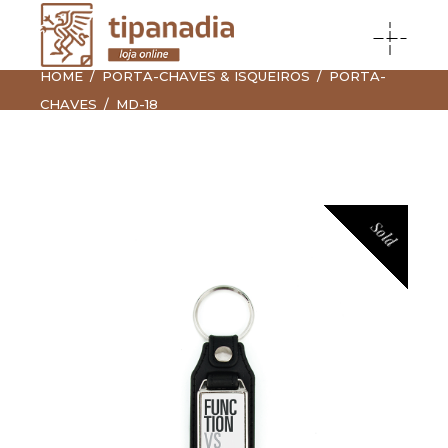
HOME
PORTA-CHAVES & ISQUEIROS
PORTA-
CHAVES
MD-18
Sold