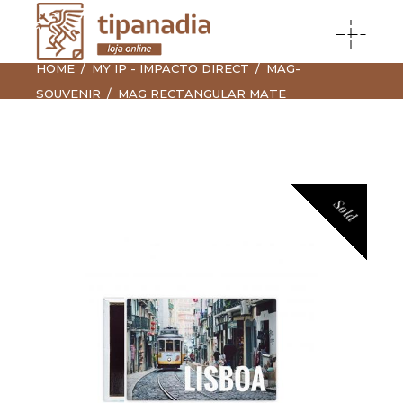
HOME
MY IP - IMPACTO DIRECT
MAG-
SOUVENIR
MAG RECTANGULAR MATE
Sold