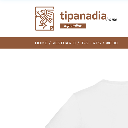
home
HOME
VESTUÁRIO
T-SHIRTS
#E190