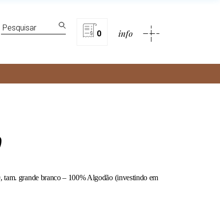
lítica de privacidade
Search
info
for:
0
rivacidade
0
 tam. grande branco – 100% Algodão (investindo em