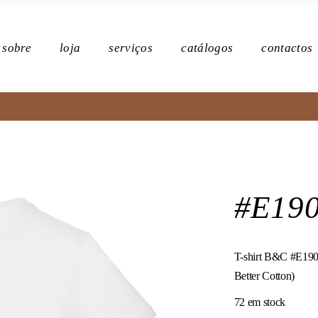
Po
sobre
loja
serviços
catálogos
contactos
Política de p
#E19
T-shirt B&C #E190,
Better Cotton)
72 em stock