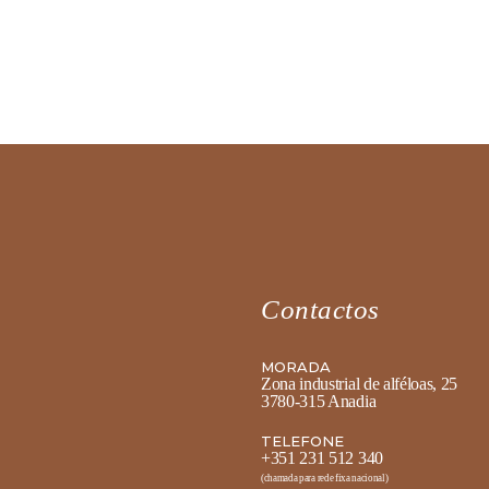
Contactos
MORADA
Zona industrial de alféloas, 25
3780-315 Anadia
TELEFONE
+351 231 512 340
(chamada para rede fixa nacional)