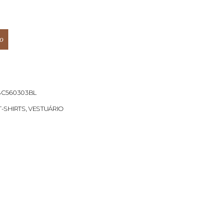
o
BC560303BL
T-SHIRTS
,
VESTUÁRIO