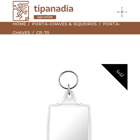
HOME
PORTA-CHAVES & ISQUEIROS
PORTA-
CHAVES
CR-70
Sold