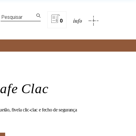
lítica de privacidade
Search
info
for:
0
rivacidade
safe Clac
ão, fivela clic-clac e fecho de segurança