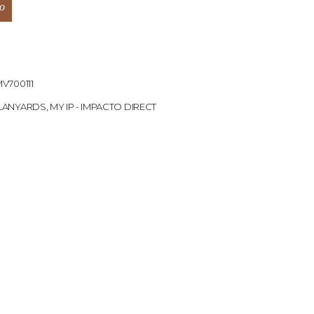
o
V700111
LANYARDS
,
MY IP - IMPACTO DIRECT