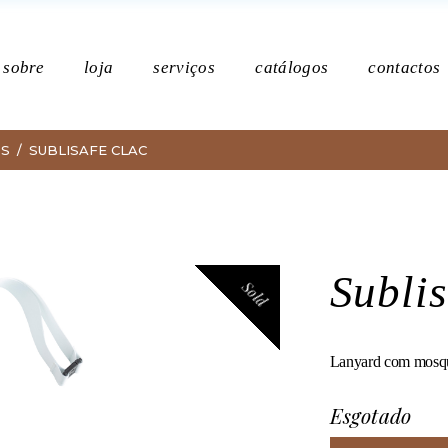
Po
sobre
loja
serviços
catálogos
contactos
DS
SUBLISAFE CLAC
Política de p
Subli
Sold
Lanyard com mosquet
Esgotado