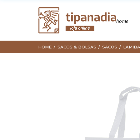
home
HOME
SACOS & BOLSAS
SACOS
LAMIB