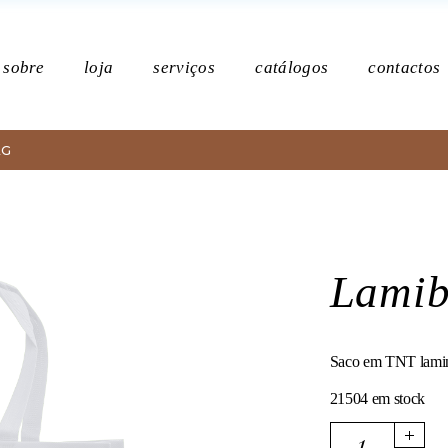
Po
sobre
loja
serviços
catálogos
contactos
AG
Política de p
Lami
Saco em TNT lami
21504 em stock
Lamibag quantity