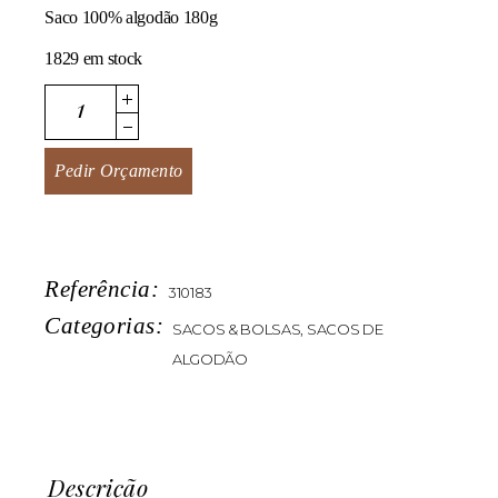
Saco 100% algodão 180g
1829 em stock
DualCotton quantity
Pedir Orçamento
Referência:
310183
Categorias:
SACOS & BOLSAS
,
SACOS DE
ALGODÃO
Descrição