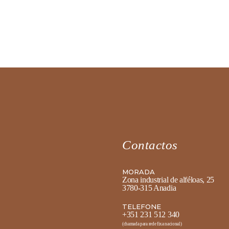
Contactos
MORADA
Zona industrial de alféloas, 25
3780-315 Anadia
TELEFONE
+351 231 512 340
(chamada para rede fixa nacional)