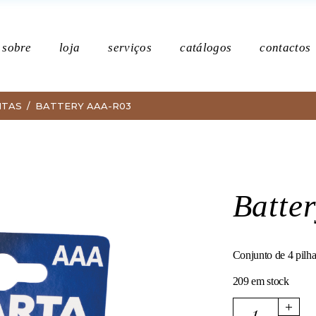
Po
sobre
loja
serviços
catálogos
contactos
NTAS
BATTERY AAA-R03
Política de p
Batte
Conjunto de 4 pil
209 em stock
Battery AAA-R03 