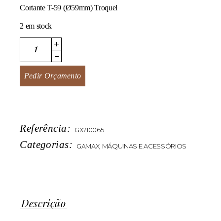
Cortante T-59 (Ø59mm) Troquel
2 em stock
T-59 quantity
Pedir Orçamento
Referência:
GX710065
Categorias:
GAMAX
,
MÁQUINAS E ACESSÓRIOS
Descrição