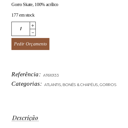
Gorro Skate, 100% acrílico
177 em stock
Skate quantity
Pedir Orçamento
Referência:
AT610133
Categorias:
ATLANTIS
,
BONÉS & CHAPÉUS
,
GORROS
Descrição