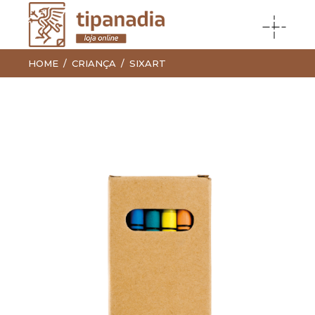
HOME
CRIANÇA
SIXART