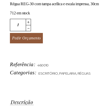
Régua REG-30 com tampa acrílica e escala impressa, 30cm
712 em stock
REG-30 quantity
Pedir Orçamento
Referência:
460010
Categorias:
ESCRITÓRIO
,
PAPELARIA
,
RÉGUAS
Descrição