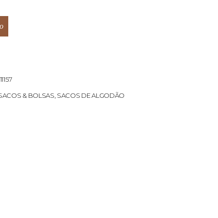
o
11157
SACOS & BOLSAS
,
SACOS DE ALGODÃO