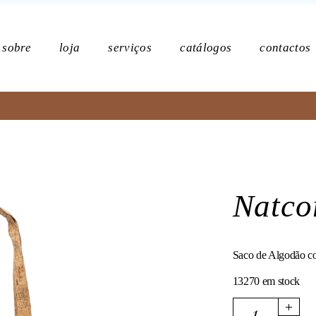
Po
sobre
loja
serviços
catálogos
contactos
Política de p
Natco
Saco de Algodão co
13270 em stock
Natcork quantity