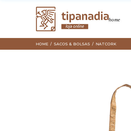
home
HOME
SACOS & BOLSAS
NATCORK