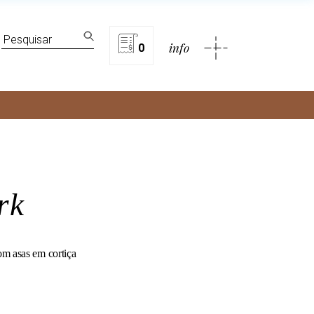
lítica de privacidade
Search
info
for:
0
rivacidade
rk
m asas em cortiça