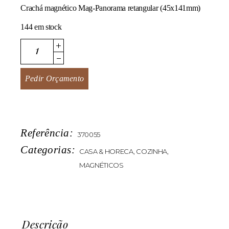
Crachá magnético Mag-Panorama retangular (45x141mm)
144 em stock
Mag-Panorama quantity
Pedir Orçamento
Referência:
370055
Categorias:
CASA & HORECA
,
COZINHA
,
MAGNÉTICOS
Descrição