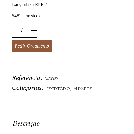
Lanyard em RPET
54812 em stock
Lanyeco quantity
Pedir Orçamento
Referência:
140862
Categorias:
ESCRITÓRIO
,
LANYARDS
Descrição