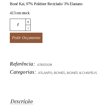
Boné Kai, 97% Poliéster Reciclado/ 3% Elastano
413 em stock
KAI quantity
Pedir Orçamento
Referência:
AT610308
Categorias:
ATLANTIS
,
BONÉS
,
BONÉS & CHAPÉUS
Descrição