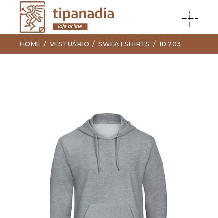
HOME
VESTUÁRIO
SWEATSHIRTS
ID.203