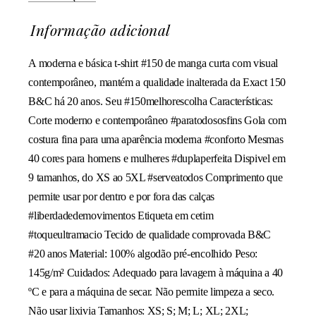
Informação adicional
A moderna e básica t-shirt #150 de manga curta com visual
contemporâneo, mantém a qualidade inalterada da Exact 150
B&C há 20 anos. Seu #150melhorescolha Características:
Corte moderno e contemporâneo #paratodososfins Gola com
costura fina para uma aparência moderna #conforto Mesmas
40 cores para homens e mulheres #duplaperfeita Dispivel em
9 tamanhos, do XS ao 5XL #serveatodos Comprimento que
permite usar por dentro e por fora das calças
#liberdadedemovimentos Etiqueta em cetim
#toqueultramacio Tecido de qualidade comprovada B&C
#20 anos Material: 100% algodão pré-encolhido Peso:
145g/m² Cuidados: Adequado para lavagem à máquina a 40
ºC e para a máquina de secar. Não permite limpeza a seco.
Não usar lixivia Tamanhos: XS; S; M; L; XL; 2XL;