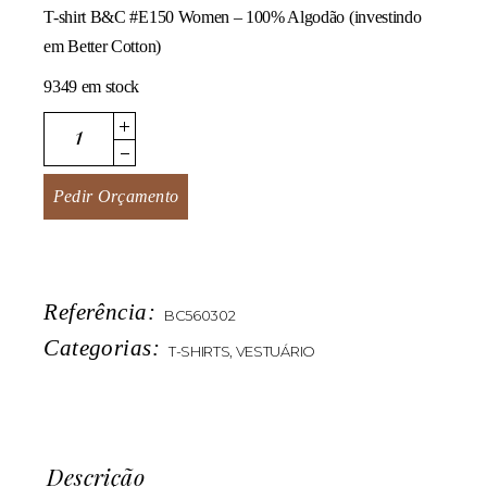
T-shirt B&C #E150 Women – 100% Algodão (investindo
em Better Cotton)
9349 em stock
#E150 Women quantity
Pedir Orçamento
Referência:
BC560302
Categorias:
T-SHIRTS
,
VESTUÁRIO
Descrição