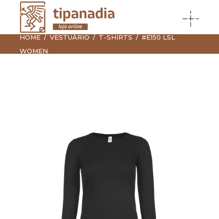
HOME
VESTUÁRIO
T-SHIRTS
#E150 LSL
WOMEN