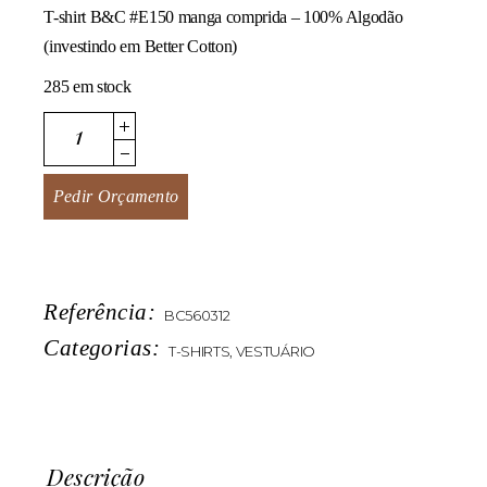
T-shirt B&C #E150 manga comprida – 100% Algodão
(investindo em Better Cotton)
285 em stock
#E150 LSL Women quantity
Pedir Orçamento
Referência:
BC560312
Categorias:
T-SHIRTS
,
VESTUÁRIO
Descrição