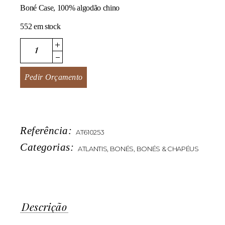
Boné Case, 100% algodão chino
552 em stock
Case quantity
Pedir Orçamento
Referência:
AT610253
Categorias:
ATLANTIS
,
BONÉS
,
BONÉS & CHAPÉUS
Descrição