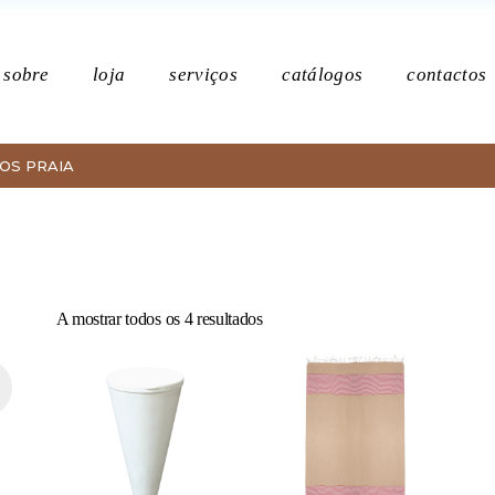
Po
sobre
loja
serviços
catálogos
contactos
OS PRAIA
Política de p
Ordenado
A mostrar todos os 4 resultados
por
mais
recentes