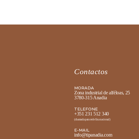
Contactos
MORADA
Zona industrial de alféloas, 25
3780-315 Anadia
TELEFONE
+351 231 512 340
(chamada para rede fixa nacional)
E-MAIL
info@tipanadia.com