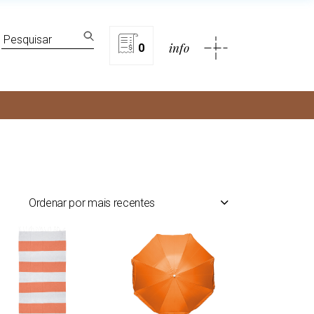
lítica de privacidade
Search
info
for:
0
rivacidade
Ordenar por mais recentes