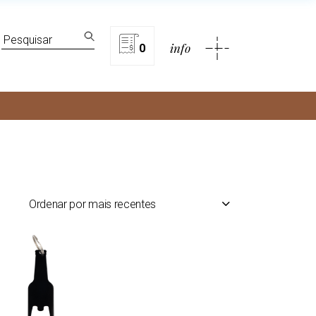
lítica de privacidade
Search
info
for:
0
rivacidade
Ordenar por mais recentes