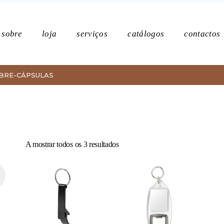
Po
sobre
loja
serviços
catálogos
contactos
BRE-CÁPSULAS
Política de p
Ordenado
A mostrar todos os 3 resultados
por
mais
recentes