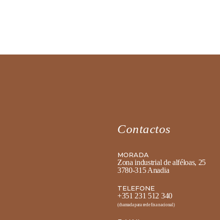
Contactos
MORADA
Zona industrial de alféloas, 25
3780-315 Anadia
TELEFONE
+351 231 512 340
(chamada para rede fixa nacional)