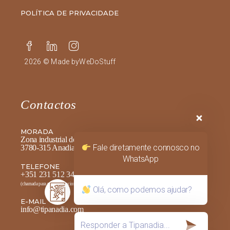
POLÍTICA DE PRIVACIDADE
2026 © Made by
WeDoStuff
Contactos
MORADA
Zona industrial de alféloas, 25
Fale diretamente connosco no
3780-315 Anadia
WhatsApp
TELEFONE
+351 231 512 340
(chamada para rede fixa nacional)
Olá, como podemos ajudar?
E-MAIL
info@tipanadia.com