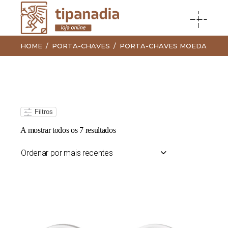
HOME
PORTA-CHAVES
PORTA-CHAVES MOEDA
Filtros
Ordenado
A mostrar todos os 7 resultados
por
mais
recentes
Ordenar por mais recentes