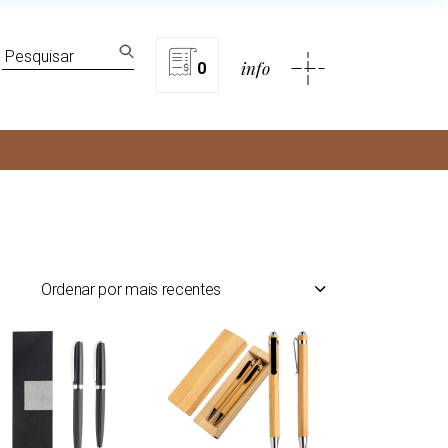
lítica de privacidade
Search
info
for:
0
rivacidade
Ordenar por mais recentes