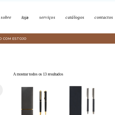
Po
sobre
loja
serviços
catálogos
contactos
O COM ESTOJO
Política de p
Ordenado
A mostrar todos os 13 resultados
por
mais
recentes